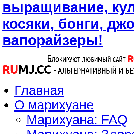
выращивание, кул
косяки, бонги, дж
вапорайзеры!
Главная
О марихуане
Марихуана: FAQ