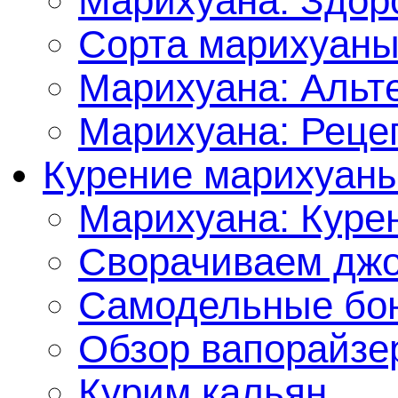
Марихуана: Здор
Сорта марихуан
Марихуана: Альт
Марихуана: Реце
Курение марихуан
Марихуана: Куре
Сворачиваем джо
Самодельные бон
Обзор вапорайзе
Курим кальян