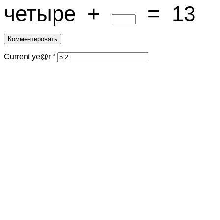
четыре
+
=
13
Current ye@r
*