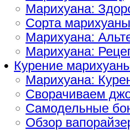
Марихуана: Здор
Сорта марихуан
Марихуана: Альт
Марихуана: Реце
Курение марихуан
Марихуана: Куре
Сворачиваем джо
Самодельные бон
Обзор вапорайзе