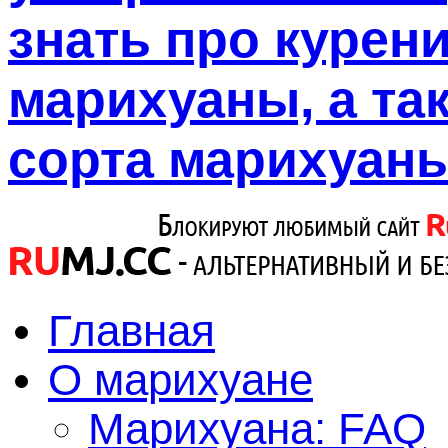
знать про курен
марихуаны, а так
сорта марихуаны
Главная
О марихуане
Марихуана: FAQ