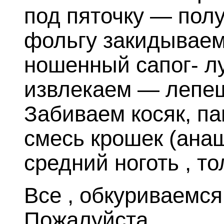
под пяточку — пол
фольгу закидываем
ношенный сапог- лу
извлекаем — лепеш
Забиваем косяк, па
смесь крошек (анаш
средний ноготь , т
Все , обкуриваемся
Пожалуйста