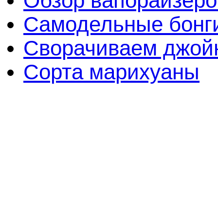
Обзор вапорайзеро
Самодельные бонги
Сворачиваем джойн
Сорта марихуаны