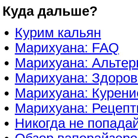
Куда дальше?
Курим кальян
Марихуана: FAQ
Марихуана: Альтер
Марихуана: Здоров
Марихуана: Курени
Марихуана: Рецеп
Никогда не попада