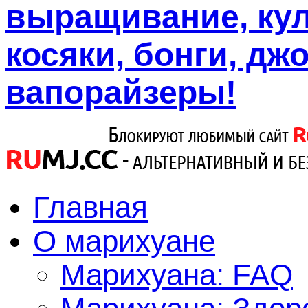
выращивание, кул
косяки, бонги, дж
вапорайзеры!
Главная
О марихуане
Марихуана: FAQ