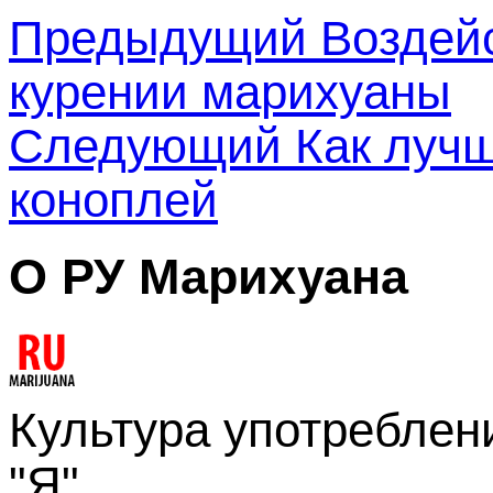
Предыдущий
Воздейс
курении марихуаны
Следующий
Как лучш
коноплей
О РУ Марихуана
Культура употреблени
"Я"