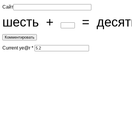
Сайт
шесть
+
=
десят
Current ye@r
*