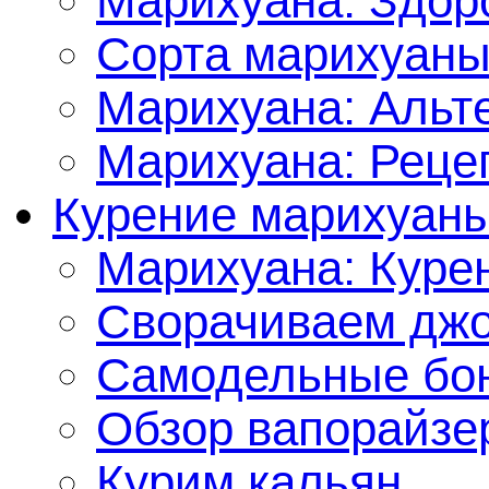
Марихуана: Здор
Сорта марихуан
Марихуана: Альт
Марихуана: Реце
Курение марихуан
Марихуана: Куре
Сворачиваем джо
Самодельные бон
Обзор вапорайзе
Курим кальян