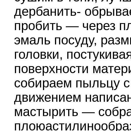
дербанить- обрывае
пробить — через п
эмаль посуду, раз
головки, постукива
поверхности матер
собираем пыльцу с
движением написан
мастырить — собра
плоюастилинообраз