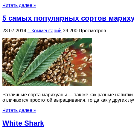
Читать далее »
5 самых популярных сортов марих
23.07.2014
1 Комментарий
39,200 Просмотров
Различные сорта марихуаны — так же как разные напитки 
отличаются простотой выращивания, тогда как у других луч
Читать далее »
White Shark