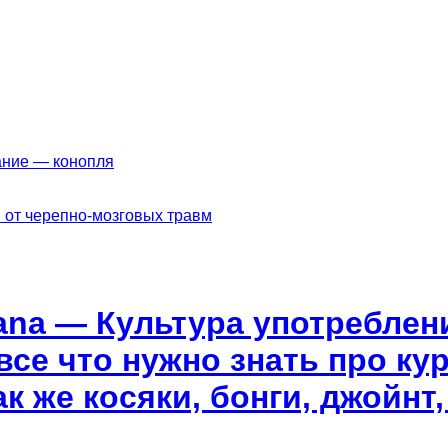
ание — конопля
 от черепно-мозговых травм
ana — Культура употреблен
все что нужно знать про ку
к же косяки, бонги, джойнт