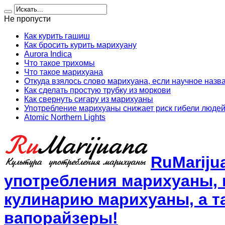
Не пропусти
Как курить гашиш
Как бросить курить марихуану
Aurora Indica
Что такое трихомы
Что такое марихуана
Откуда взялось слово марихуана, если научное назв
Как сделать простую трубку из моркови
Как свернуть сигару из марихуаны
Употребление марихуаны снижает риск гибели людей
Atomic Northern Lights
RuMariju
употребления марихуаны, 
кулинарию марихуаны, а та
вапорайзеры!