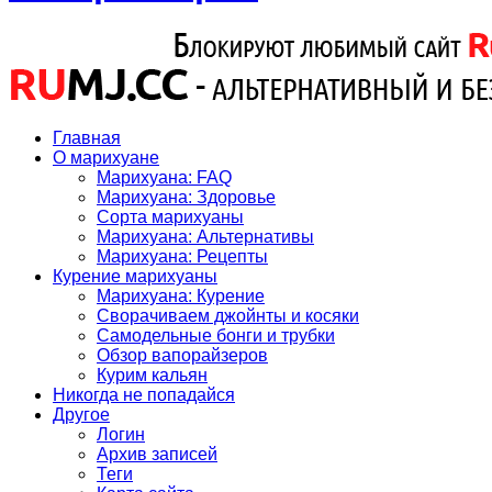
Главная
О марихуане
Марихуана: FAQ
Марихуана: Здоровье
Сорта марихуаны
Марихуана: Альтернативы
Марихуана: Рецепты
Курение марихуаны
Марихуана: Курение
Сворачиваем джойнты и косяки
Самодельные бонги и трубки
Обзор вапорайзеров
Курим кальян
Никогда не попадайся
Другое
Логин
Архив записей
Теги