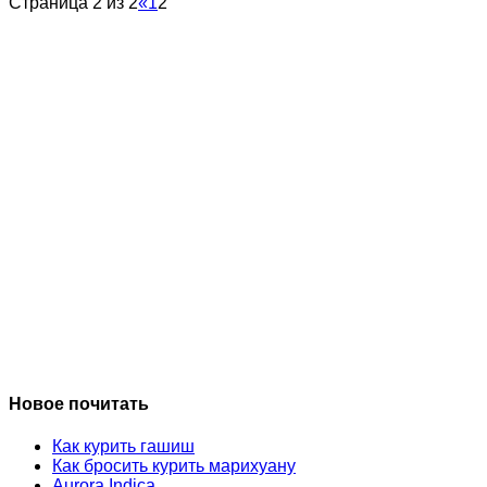
Страница 2 из 2
«
1
2
Новое почитать
Как курить гашиш
Как бросить курить марихуану
Aurora Indica