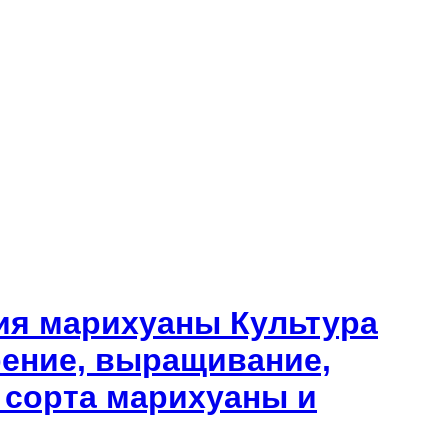
ия марихуаны Культура
рение, выращивание,
, сорта марихуаны и