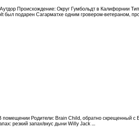
утдор Происхождение: Округ Гумбольдт в Калифорнии Тип: 
 был подарен Сагарматхе одним гровером-ветераном, прож
 помещении Родители: Brain Child, обратно скрещенный с B
х: резкий запах/вкус дыни Willy Jack ...