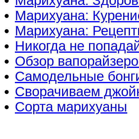
Марихуана: Здоров
Марихуана: Курени
Марихуана: Рецеп
Никогда не попада
Обзор вапорайзеро
Самодельные бонги
Сворачиваем джойн
Сорта марихуаны