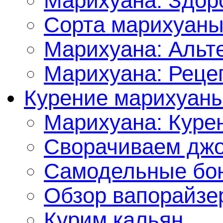
Марихуана: Здор
Сорта марихуан
Марихуана: Альт
Марихуана: Реце
Курение марихуан
Марихуана: Куре
Сворачиваем джо
Самодельные бон
Обзор вапорайзе
Курим кальян