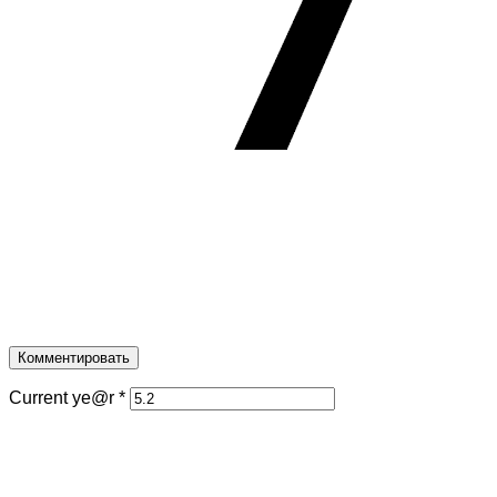
Current ye@r
*