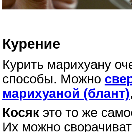
Курение
Курить марихуану оче
способы. Можно
све
марихуаной (блант)
Косяк
это то же само
Их можно сворачиват