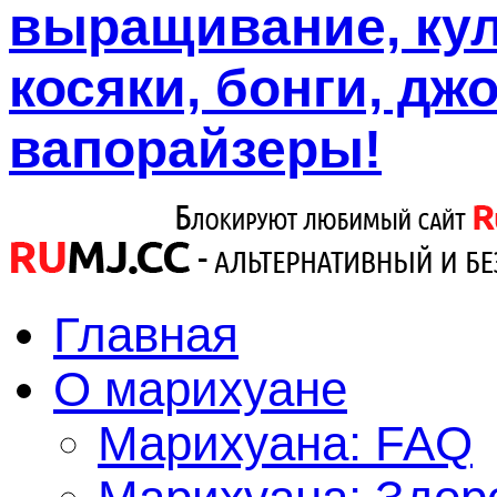
выращивание, кул
косяки, бонги, дж
вапорайзеры!
Главная
О марихуане
Марихуана: FAQ