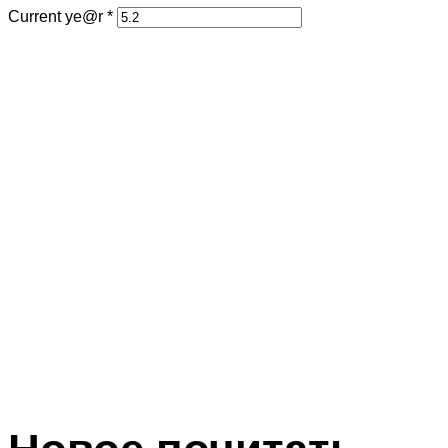
Current ye@r
*