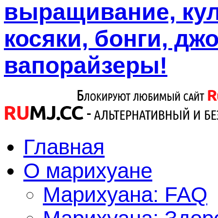
выращивание, кул
косяки, бонги, дж
вапорайзеры!
Главная
О марихуане
Марихуана: FAQ