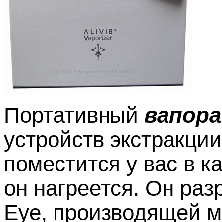
П
ортативный
вапора
устройств экстракции
поместится у вас в к
он нагреется. Он ра
Eye, производящей м