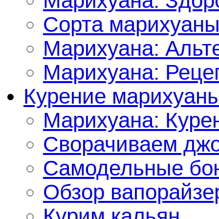
Марихуана: Здор
Сорта марихуан
Марихуана: Альт
Марихуана: Реце
Курение марихуан
Марихуана: Куре
Сворачиваем джо
Самодельные бон
Обзор вапорайзе
Курим кальян