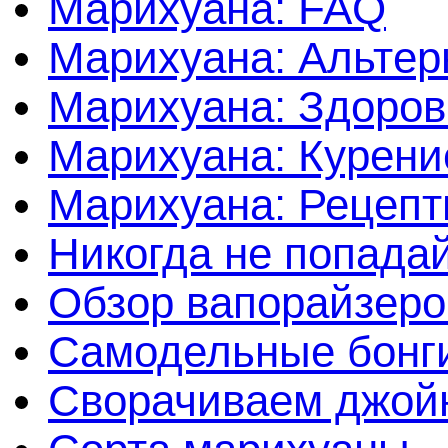
Марихуана: FAQ
Марихуана: Альтер
Марихуана: Здоров
Марихуана: Курени
Марихуана: Рецеп
Никогда не попада
Обзор вапорайзеро
Самодельные бонги
Сворачиваем джойн