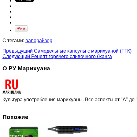
С тегами:
вапорайзер
Предыдущий
Самодельные капсулы с марихуаной (ТГК)
Следующий
Рецепт горячего сливочного бханга
О РУ Марихуана
Культура употребления марихуаны. Все аспекты от "А" до 
Похожие