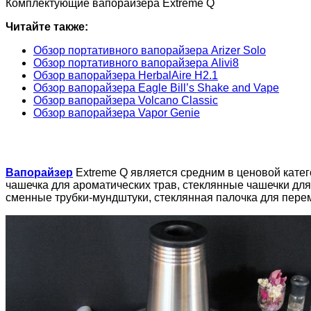
Комплектующие вапорайзера Extreme Q
Читайте также:
Обзор портативного вапорайзера Arizer Solo
Обзор портативного вапорайзера Alivi8
Обзор вапорайзера HerbalAire H2.1
Обзор вапорайзера Eagle Bill’s Shake and Vape
Обзор вапорайзера Volcano Classic
Обзор вапорайзера Vapor Genie
Вапорайзер
Extreme Q является средним в ценовой катег
чашечка для ароматических трав, стеклянные чашечки для
сменные трубки-мундштуки, стеклянная палочка для перем