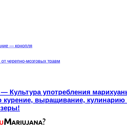
ание — конопля
 от черепно-мозговых травм
a — Культура употребления марихуан
о курение, выращивание, кулинарию м
йзеры!