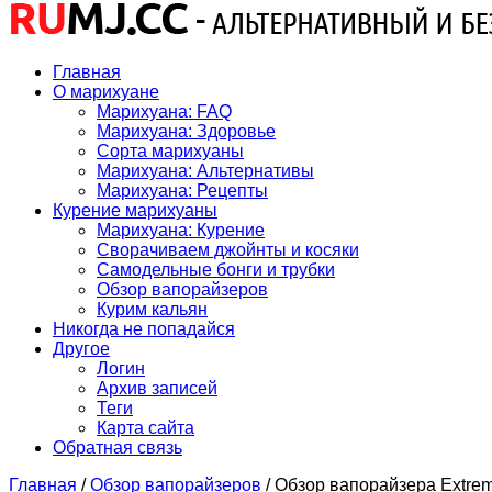
Главная
О марихуане
Марихуана: FAQ
Марихуана: Здоровье
Сорта марихуаны
Марихуана: Альтернативы
Марихуана: Рецепты
Курение марихуаны
Марихуана: Курение
Сворачиваем джойнты и косяки
Самодельные бонги и трубки
Обзор вапорайзеров
Курим кальян
Никогда не попадайся
Другое
Логин
Архив записей
Теги
Карта сайта
Обратная связь
Главная
/
Обзор вапорайзеров
/
Обзор вапорайзера Extrem