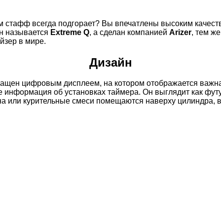
ом стафф всегда подгорает? Вы впечатлены высоким качес
Он называется
Extreme Q
, а сделан компанией
Arizer
, тем ж
йзер в мире.
Дизайн
оснащен цифровым дисплеем, на котором отображается важ
е информация об установках таймера. Он выглядит как футу
ана или курительные смеси помещаются наверху цилиндра, 