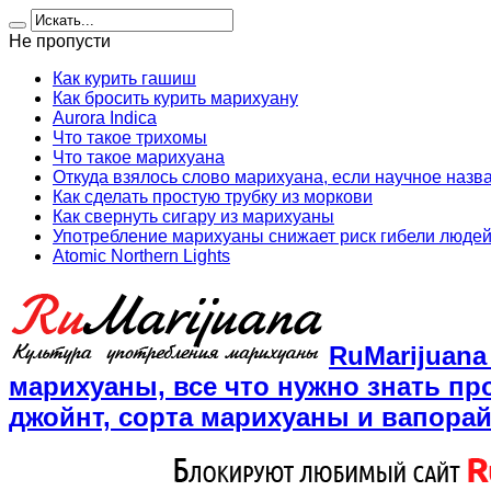
Не пропусти
Как курить гашиш
Как бросить курить марихуану
Aurora Indica
Что такое трихомы
Что такое марихуана
Откуда взялось слово марихуана, если научное назв
Как сделать простую трубку из моркови
Как свернуть сигару из марихуаны
Употребление марихуаны снижает риск гибели людей
Atomic Northern Lights
RuMarijuan
марихуаны, все что нужно знать пр
джойнт, сорта марихуаны и вапора