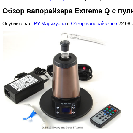
Обзор вапорайзера Extreme Q с пул
Опубликовал:
РУ Марихуана
в
Обзор вапорайзеров
22.08.