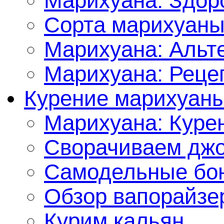
Марихуана: Здор
Сорта марихуан
Марихуана: Альт
Марихуана: Реце
Курение марихуан
Марихуана: Куре
Сворачиваем джо
Самодельные бон
Обзор вапорайзе
Курим кальян