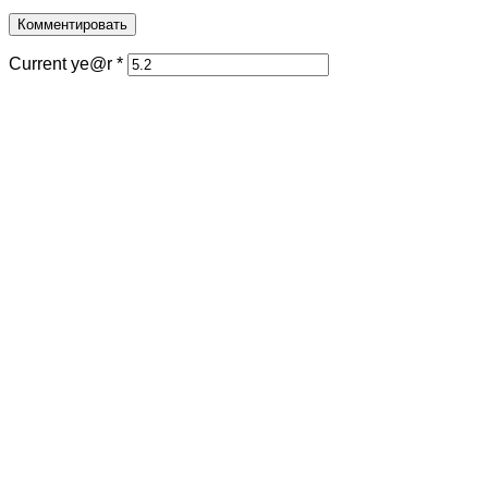
Current ye@r
*