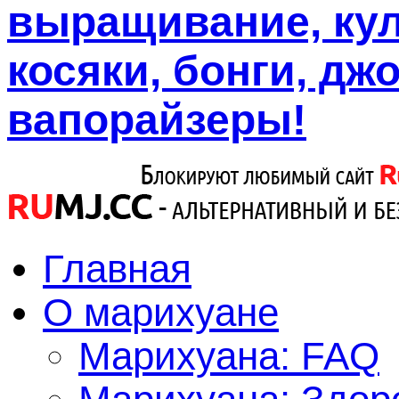
выращивание, кул
косяки, бонги, дж
вапорайзеры!
Главная
О марихуане
Марихуана: FAQ