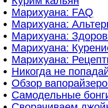
Курим кальян
Марихуана: FAQ
Марихуана: Альтер
Марихуана: Здоров
Марихуана: Курени
Марихуана: Рецеп
Никогда не попада
Обзор вапорайзеро
Самодельные бонги
Сворачиваем джойн