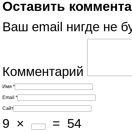
Оставить коммент
Ваш email нигде не б
Комментарий
Имя
*
Email
*
Сайт
9
×
=
54