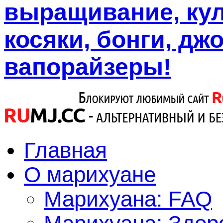
выращивание, кул
косяки, бонги, дж
вапорайзеры!
Главная
О марихуане
Марихуана: FAQ