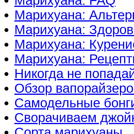
Марихуана: FAQ
Марихуана: Альтер
Марихуана: Здоров
Марихуана: Курени
Марихуана: Рецеп
Никогда не попада
Обзор вапорайзеро
Самодельные бонги
Сворачиваем джойн
Сорта марихуаны