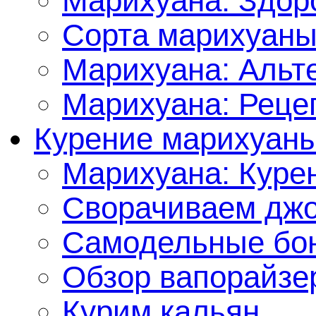
Марихуана: Здор
Сорта марихуан
Марихуана: Альт
Марихуана: Реце
Курение марихуан
Марихуана: Куре
Сворачиваем джо
Самодельные бон
Обзор вапорайзе
Курим кальян