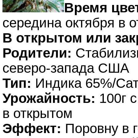
Время цве
середина октября в 
В открытом или зак
Родители:
Стабилизи
северо-запада США
Тип:
Индика 65%/Са
Урожайность:
100г с
в открытом
Эффект:
Поровну в г