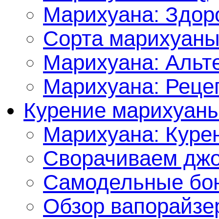
Марихуана: Здор
Сорта марихуан
Марихуана: Альт
Марихуана: Реце
Курение марихуан
Марихуана: Куре
Сворачиваем джо
Самодельные бон
Обзор вапорайзе