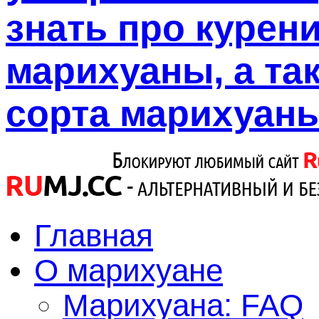
знать про курен
марихуаны, а так
сорта марихуаны
Главная
О марихуане
Марихуана: FAQ