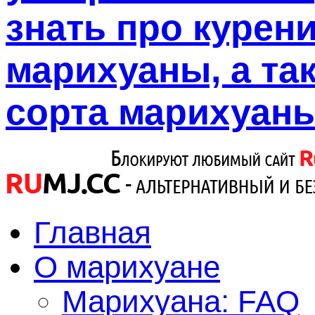
знать про курен
марихуаны, а так
сорта марихуаны
Главная
О марихуане
Марихуана: FAQ