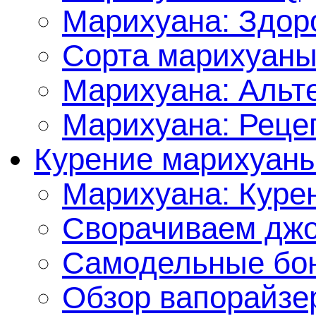
Марихуана: Здор
Сорта марихуан
Марихуана: Альт
Марихуана: Реце
Курение марихуан
Марихуана: Куре
Сворачиваем джо
Самодельные бон
Обзор вапорайзе