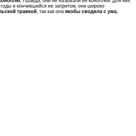
коноплю
. Правда, они не называли ее коноплей. Для них
 годы и кончившейся ее запретом, они широко
льской травкой
, так как она
якобы сводила с ума,