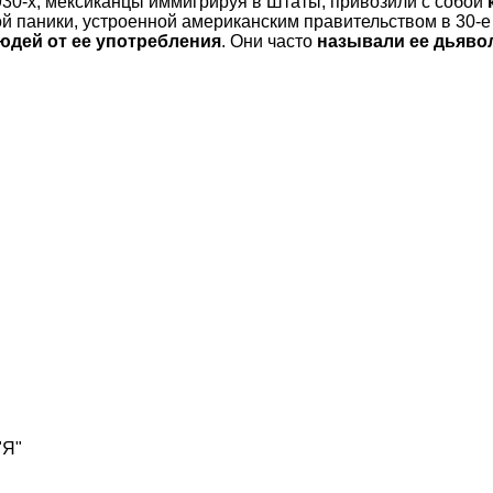
1930-х, мексиканцы иммигрируя в Штаты, привозили с собой
й паники, устроенной американским правительством в 30-е
юдей от ее употребления
. Они часто
называли ее дьяво
"Я"