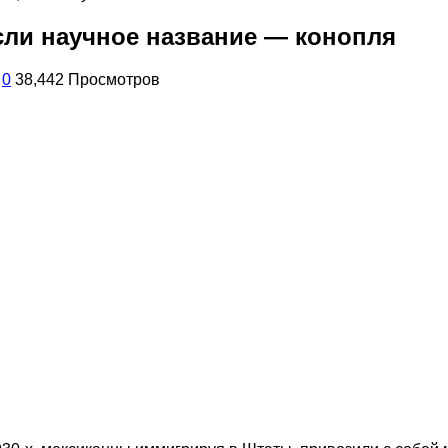
сли научное название — конопля
0
38,442 Просмотров