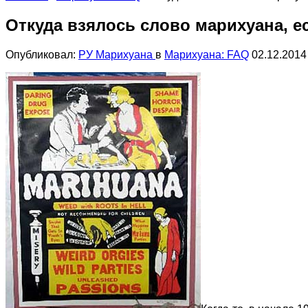
Откуда взялось слово марихуана, е
Опубликовал:
РУ Марихуана
в
Марихуана: FAQ
02.12.2014