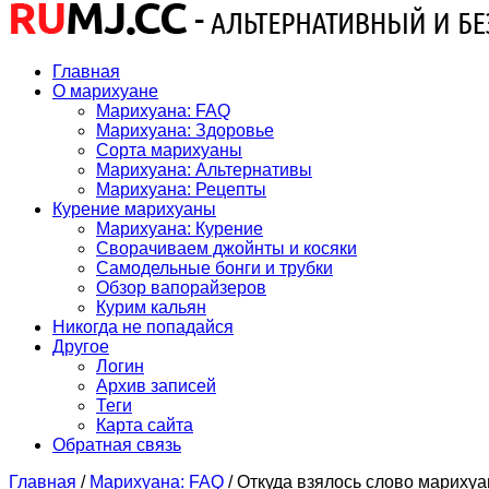
Главная
О марихуане
Марихуана: FAQ
Марихуана: Здоровье
Сорта марихуаны
Марихуана: Альтернативы
Марихуана: Рецепты
Курение марихуаны
Марихуана: Курение
Сворачиваем джойнты и косяки
Самодельные бонги и трубки
Обзор вапорайзеров
Курим кальян
Никогда не попадайся
Другое
Логин
Архив записей
Теги
Карта сайта
Обратная связь
Главная
/
Марихуана: FAQ
/
Откуда взялось слово марихуа