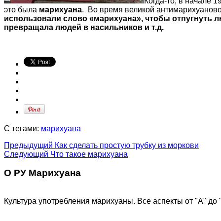
Когда-то, в начале 
это была
марихуана
. Во время великой антимарихуаново
использовали слово «марихуана», чтобы отпугнуть л
превращала людей в насильников и т.д.
С тегами:
марихуана
Предыдущий
Как сделать простую трубку из моркови
Следующий
Что такое марихуана
О РУ Марихуана
Культура употребления марихуаны. Все аспекты от "А" до 