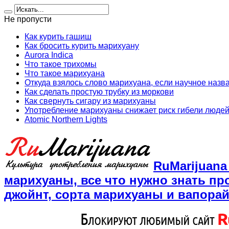
Не пропусти
Как курить гашиш
Как бросить курить марихуану
Aurora Indica
Что такое трихомы
Что такое марихуана
Откуда взялось слово марихуана, если научное назв
Как сделать простую трубку из моркови
Как свернуть сигару из марихуаны
Употребление марихуаны снижает риск гибели людей
Atomic Northern Lights
RuMarijuan
марихуаны, все что нужно знать пр
джойнт, сорта марихуаны и вапора