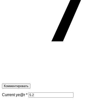
Current ye@r
*