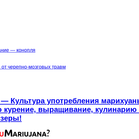
ание — конопля
 от черепно-мозговых травм
a — Культура употребления марихуан
о курение, выращивание, кулинарию м
йзеры!