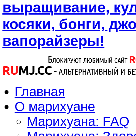
выращивание, кул
косяки, бонги, дж
вапорайзеры!
Главная
О марихуане
Марихуана: FAQ