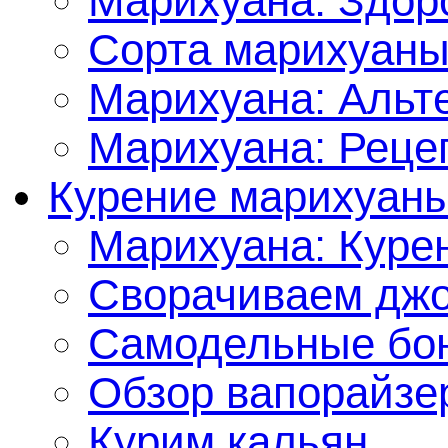
Марихуана: Здор
Сорта марихуан
Марихуана: Альт
Марихуана: Реце
Курение марихуан
Марихуана: Куре
Сворачиваем джо
Самодельные бон
Обзор вапорайзе
Курим кальян