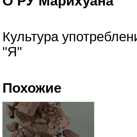
О РУ Марихуана
Культура употреблени
"Я"
Похожие