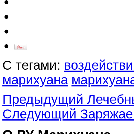
С тегами:
воздейств
марихуана
марихуана
Предыдущий
Лечебны
Следующий
Заряжае