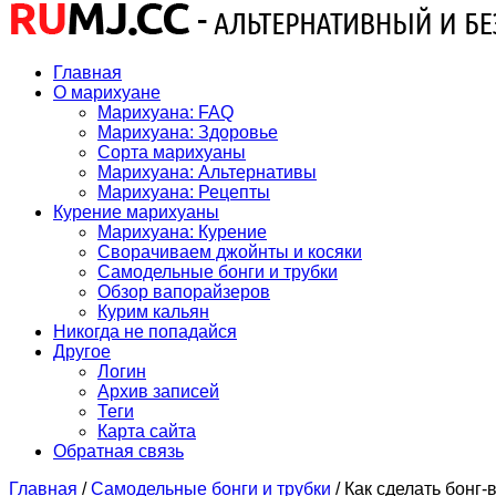
Главная
О марихуане
Марихуана: FAQ
Марихуана: Здоровье
Сорта марихуаны
Марихуана: Альтернативы
Марихуана: Рецепты
Курение марихуаны
Марихуана: Курение
Сворачиваем джойнты и косяки
Самодельные бонги и трубки
Обзор вапорайзеров
Курим кальян
Никогда не попадайся
Другое
Логин
Архив записей
Теги
Карта сайта
Обратная связь
Главная
/
Самодельные бонги и трубки
/
Как сделать бонг-