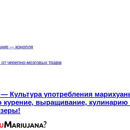
ание — конопля
 от черепно-мозговых травм
a — Культура употребления марихуан
о курение, выращивание, кулинарию м
йзеры!