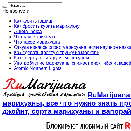
Не пропусти
Как курить гашиш
Как бросить курить марихуану
Aurora Indica
Что такое трихомы
Что такое марихуана
Откуда взялось слово марихуана, если научное назв
Как сделать простую трубку из моркови
Как свернуть сигару из марихуаны
Употребление марихуаны снижает риск гибели людей
Atomic Northern Lights
RuMarijuan
марихуаны, все что нужно знать пр
джойнт, сорта марихуаны и вапора