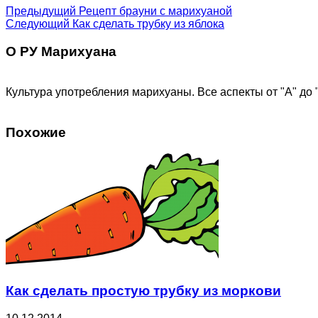
Предыдущий
Рецепт брауни с марихуаной
Следующий
Как сделать трубку из яблока
О РУ Марихуана
Культура употребления марихуаны. Все аспекты от "А" до 
Похожие
Как сделать простую трубку из моркови