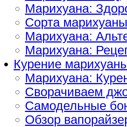
Марихуана: Здор
Сорта марихуан
Марихуана: Альт
Марихуана: Реце
Курение марихуан
Марихуана: Куре
Сворачиваем джо
Самодельные бон
Обзор вапорайзе