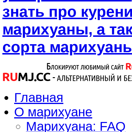
знать про курен
марихуаны, а так
сорта марихуаны
Главная
О марихуане
Марихуана: FAQ