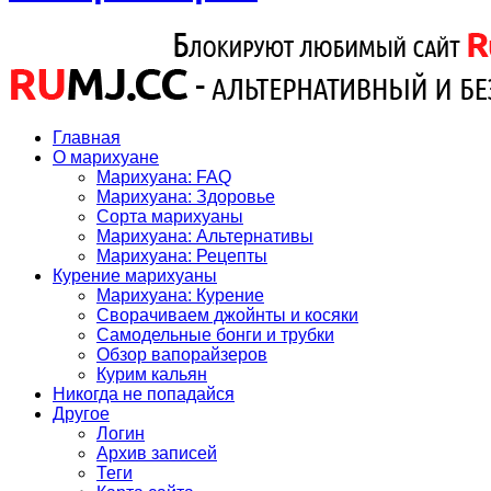
Главная
О марихуане
Марихуана: FAQ
Марихуана: Здоровье
Сорта марихуаны
Марихуана: Альтернативы
Марихуана: Рецепты
Курение марихуаны
Марихуана: Курение
Сворачиваем джойнты и косяки
Самодельные бонги и трубки
Обзор вапорайзеров
Курим кальян
Никогда не попадайся
Другое
Логин
Архив записей
Теги