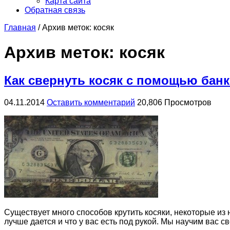
Карта сайта
Обратная связь
Главная
/
Архив меток: косяк
Архив меток:
косяк
Как свернуть косяк с помощью бан
04.11.2014
Оставить комментарий
20,806 Просмотров
Существует много способов крутить косяки, некоторые из н
лучше дается и что у вас есть под рукой. Мы научим вас сво