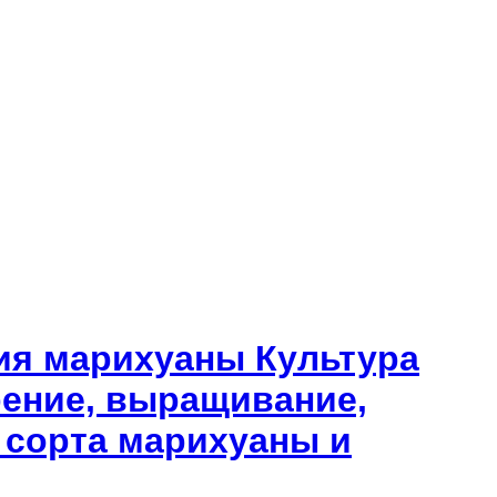
ия марихуаны Культура
рение, выращивание,
, сорта марихуаны и