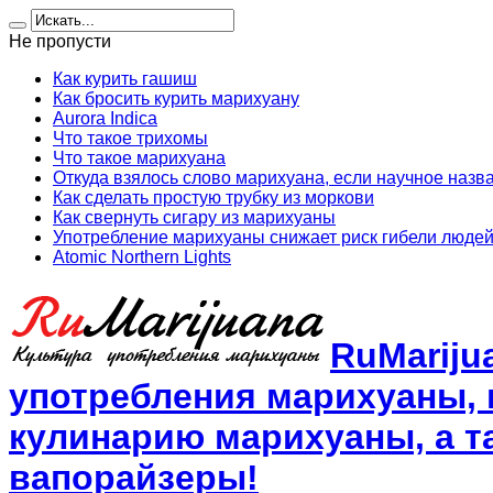
Не пропусти
Как курить гашиш
Как бросить курить марихуану
Aurora Indica
Что такое трихомы
Что такое марихуана
Откуда взялось слово марихуана, если научное назв
Как сделать простую трубку из моркови
Как свернуть сигару из марихуаны
Употребление марихуаны снижает риск гибели людей
Atomic Northern Lights
RuMariju
употребления марихуаны, 
кулинарию марихуаны, а та
вапорайзеры!