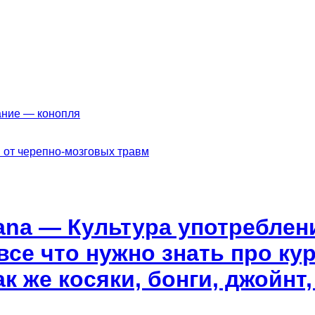
ание — конопля
 от черепно-мозговых травм
ana — Культура употреблен
все что нужно знать про ку
к же косяки, бонги, джойнт